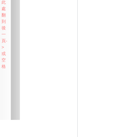
此
處
翻
到
後
一
頁-
>
或
空
格