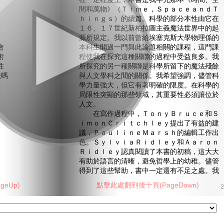
在一定程度上，本書是我早先那本《時間、空
間和萬物》（Ｔｉｍｅ，ＳｐａｃｅａｎｄＴ
ｈｉｎｇｓ）的續篇。科學的部分本性由它在
１６、１７世紀新柏拉圖主義魔法世界中的起
源所規定。我以前曾給埃塞克斯大學物理係的
會
本科生開過一門與此論題相關的課程，這門課
術
程使我在探究這種關聯的過程中受益良多。我
性
所探究的另一種關聯是科學所留下的魔法殘餘
嗎
與人文學科之間的關係。我希望強調，儘管科
學力量強大，但它有著明確的限度。在科學的
局限性突顯的那些領域，其重要性必須讓位於
人文。
在寫作過程中，ＴｏｎｙＢｒｕｃｅ和Ｓ
ｉｍｏｎＣｒｉｔｃｈｌｅｙ提出了有益的建
議，ＰａｕｌｉｎｅＭａｒｓｈ的編輯工作出
色。ＳｙｌｖｉａＲｉｄｌｅｙ和Ａａｒｏｎ
Ｒｉｄｌｅｙ認真閱讀了本書的初稿，這大大
有助於語言的清晰，避免哲學上的幼稚。儘管
得到了這些幫助，書中一定還有不足之處。我
eUp)
點擊此處翻到後十頁(PageDown)
2