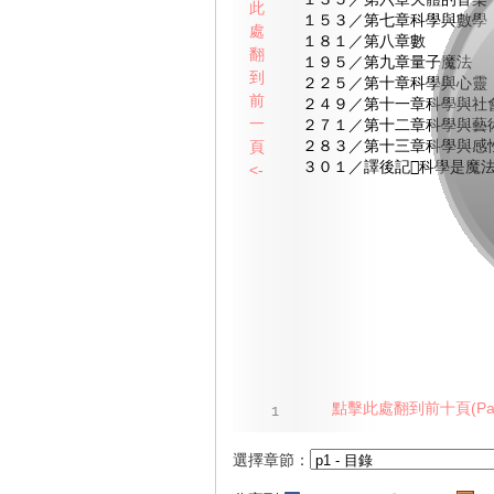
１３５／第六章天體的音樂
此
１５３／第七章科學與數學
處
１８１／第八章數
翻
１９５／第九章量子魔法
到
２２５／第十章科學與心靈
前
２４９／第十一章科學與社
一
２７１／第十二章科學與藝
頁
２８３／第十三章科學與感
３０１／譯後記科學是魔法
<-
點擊此處翻到前十頁(Pag
1
選擇章節：