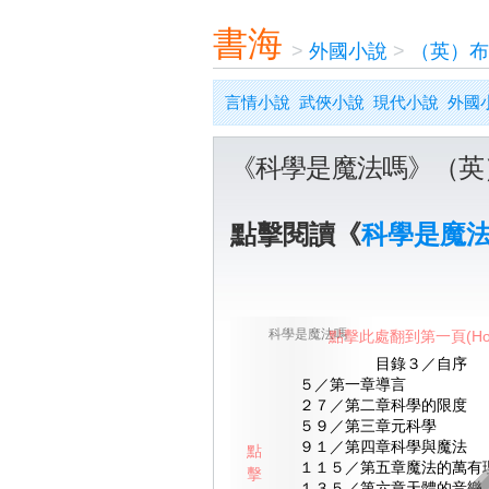
書海
>
外國小說
>
（英）布
言情小說
武俠小說
現代小說
外國
《科學是魔法嗎》（英
點擊閱讀《
科學是魔
科學是魔法嗎
點擊此處翻到第一頁(Ho
目錄３／自序
５／第一章導言
２７／第二章科學的限度
５９／第三章元科學
９１／第四章科學與魔法
點
１１５／第五章魔法的萬有
擊