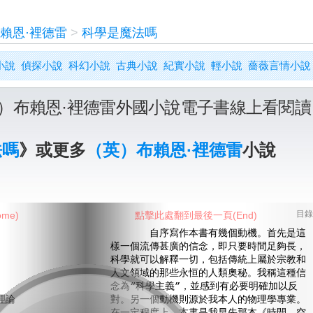
賴恩·裡德雷
>
科學是魔法嗎
小說
偵探小說
科幻小說
古典小說
紀實小說
輕小說
薔薇言情小說
）布賴恩·裡德雷外國小說電子書線上看閱讀
法嗎
》或更多
（英）布賴恩·裡德雷
小說
me)
點擊此處翻到最後一頁(End)
目錄
自序寫作本書有幾個動機。首先是這
樣一個流傳甚廣的信念，即只要時間足夠長，
科學就可以解釋一切，包括傳統上屬於宗教和
人文領域的那些永恒的人類奧秘。我稱這種信
念為“科學主義”，並感到有必要明確加以反
理論
對。另一個動機則源於我本人的物理學專業。