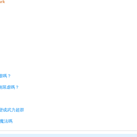
urk
虐嗎？
法側屌虐嗎？
會變成武力超群
源魔法嗎