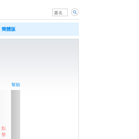
簡體版
幫助
點
擊