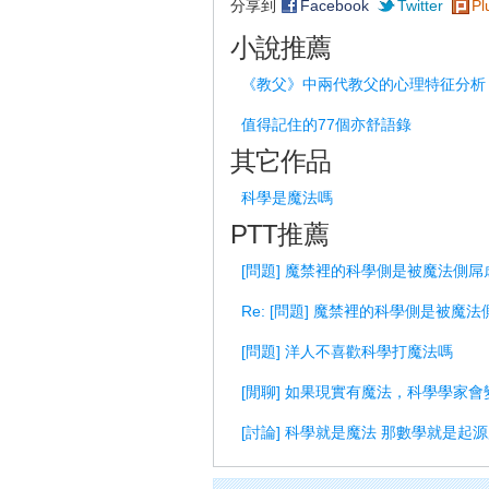
分享到
Facebook
Twitter
Pl
小說推薦
《教父》中兩代教父的心理特征分析
值得記住的77個亦舒語錄
其它作品
科學是魔法嗎
PTT推薦
[問題] 魔禁裡的科學側是被魔法側屌
Re: [問題] 魔禁裡的科學側是被魔
[問題] 洋人不喜歡科學打魔法嗎
[閒聊] 如果現實有魔法，科學學家
[討論] 科學就是魔法 那數學就是起