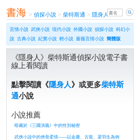
書海
>
偵探小說
>
柴特斯通
>
隱身人
言情小說
武俠小說
現代小說
外國小說
偵探小說
科幻小
說
古典小說
紀實小說
輕小說
薔薇言情小說
簡體版
《隱身人》柴特斯通偵探小說電子書
線上看閱讀
點擊閱讀《
隱身人
》或更多
柴特斯
通
小說
小說推薦
暗藏於《三國演義》中的性別秘密
武俠小說中的俠骨柔情——以金庸、古龍、梁羽生為例