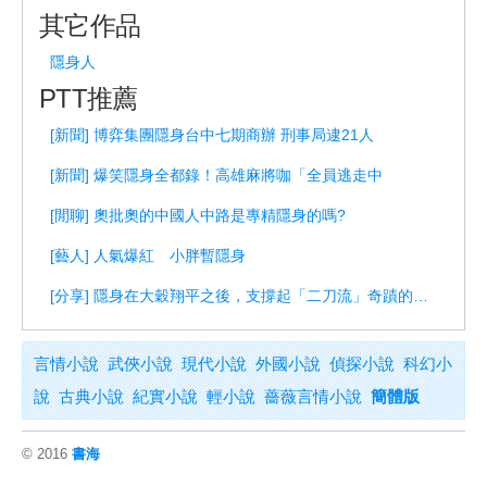
其它作品
隱身人
PTT推薦
[新聞] 博弈集團隱身台中七期商辦 刑事局逮21人
[新聞] 爆笑隱身全都錄！高雄麻將咖「全員逃走中
[閒聊] 奧批奧的中國人中路是專精隱身的嗎?
[藝人] 人氣爆紅 小胖暫隱身
[分享] 隱身在大穀翔平之後，支撐起「二刀流」奇蹟的日本人專業團隊
言情小說
武俠小說
現代小說
外國小說
偵探小說
科幻小
說
古典小說
紀實小說
輕小說
薔薇言情小說
簡體版
© 2016
書海