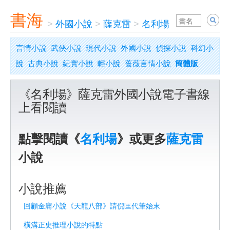
書海
>
外國小說
>
薩克雷
>
名利場
言情小說
武俠小說
現代小說
外國小說
偵探小說
科幻小
說
古典小說
紀實小說
輕小說
薔薇言情小說
簡體版
《名利場》薩克雷外國小說電子書線
上看閱讀
點擊閱讀《
名利場
》或更多
薩克雷
小說
小說推薦
回顧金庸小說《天龍八部》請倪匡代筆始末
橫溝正史推理小說的特點