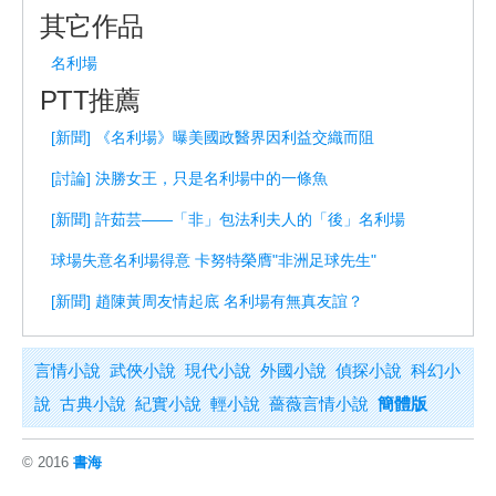
其它作品
名利場
PTT推薦
[新聞] 《名利場》曝美國政醫界因利益交織而阻
[討論] 決勝女王，只是名利場中的一條魚
[新聞] 許茹芸——「非」包法利夫人的「後」名利場
球場失意名利場得意 卡努特榮膺"非洲足球先生"
[新聞] 趙陳黃周友情起底 名利場有無真友誼？
言情小說
武俠小說
現代小說
外國小說
偵探小說
科幻小
說
古典小說
紀實小說
輕小說
薔薇言情小說
簡體版
© 2016
書海