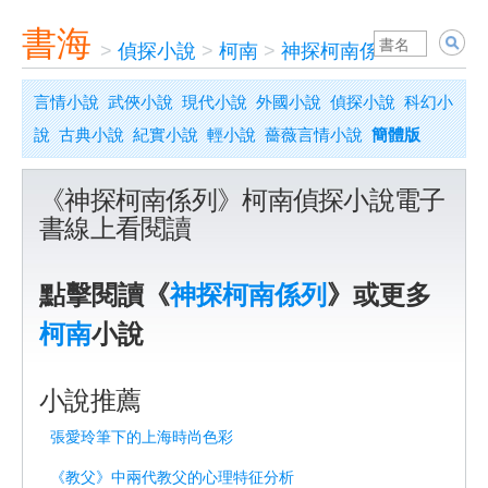
書海
>
偵探小說
>
柯南
>
神探柯南係列
言情小說
武俠小說
現代小說
外國小說
偵探小說
科幻小
說
古典小說
紀實小說
輕小說
薔薇言情小說
簡體版
《神探柯南係列》柯南偵探小說電子
書線上看閱讀
點擊閱讀《
神探柯南係列
》或更多
柯南
小說
小說推薦
張愛玲筆下的上海時尚色彩
《教父》中兩代教父的心理特征分析