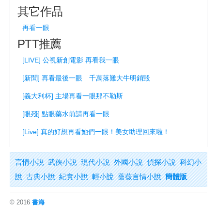
其它作品
再看一眼
PTT推薦
[LIVE] 公視新創電影 再看我一眼
[新聞] 再看最後一眼 千萬落難大牛明銷毀
[義大利杯] 主場再看一眼那不勒斯
[眼殘] 點眼藥水前請再看一眼
[Live] 真的好想再看她們一眼！美女助理回來啦！
言情小說
武俠小說
現代小說
外國小說
偵探小說
科幻小
說
古典小說
紀實小說
輕小說
薔薇言情小說
簡體版
© 2016
書海