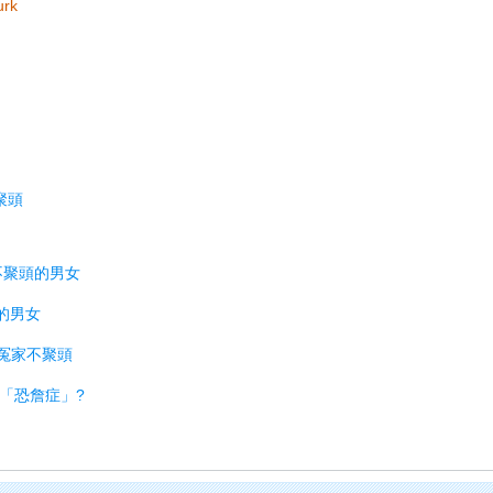
urk
聚頭
家不聚頭的男女
的男女
是冤家不聚頭
服「恐詹症」?