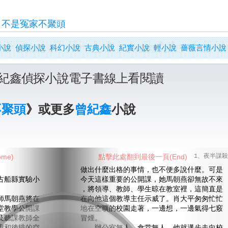
>
不是冤家不聚頭
小說
偵探小說
科幻小說
古典小說
紀實小說
輕小說
薔薇言情小說
紀鑫偵探小說電子書線上看閱讀
不聚頭
》或更多
曾紀鑫
小說
me)
點擊此處翻到最後一頁(End)
1、夜半謀殺
做出什麼出格的事情，也不便多說什麼。可是
船縣實驗小
今天這樣重要的公開課，她馬朝燕卻無故不來
，將領導、教師、學生晾在教室裡，這簡直是
馬朝燕將在
在向他這個教導主任示威了。肖大平匆匆忙忙
堂教學公開課
地在空曠的校園走著，一邊想，一邊氣得七竅
及聽課教師全
冒煙。