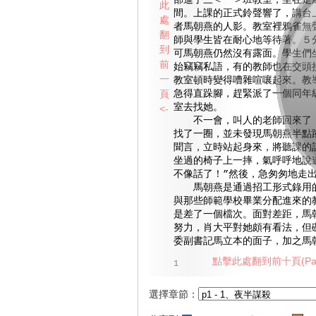
部進了三＜一＞班教室，坐在走
此
間。上課的正式鈴聲響了，講台
處
者馬朝燕的人影。教室裡鴉雀無
翻
師與學生皆在耐心地等待著。５
到
可馬朝燕仍然沒有露面。學生們
前
始竊竊私語，有的教師也在交頭
一
教室頓時變得嘈雜喧嚷起來。教
頁
急得直跺腳，趕緊派了一個同年
室去找她。
<-
不一會，叫人的老師回來了，
找了一圈，並未發現馬朝燕半點
聞言，立時站起身來，將聽課的
坐過的椅子上一摔，氣呼呼地說
不像話了！”然後，急匆匆地走
馬朝燕是通過招工形式錄用的
與那些師範學校畢業分配進來的
是差了一個檔次。面對差距，馬
努力，肖大平對她頗有看法，但
委副書記馬立本的面子，加之馬
點擊此處翻到前十頁(Pag
1
選擇章節：