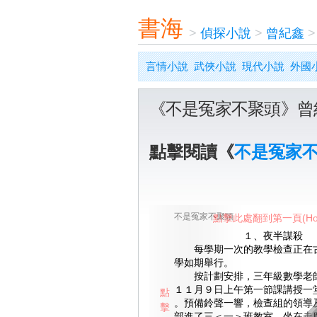
書海
>
偵探小說
>
曾紀鑫
言情小說
武俠小說
現代小說
外國
《不是冤家不聚頭》曾
點擊閱讀《
不是冤家
不是冤家不聚頭
點擊此處翻到第一頁(Ho
１、夜半謀殺
每學期一次的教學檢查正在古
學如期舉行。
按計劃安排，三年級數學老師
１１月９日上午第一節課講授一
點
。預備鈴聲一響，檢查組的領導
擊