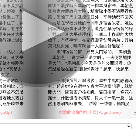
廊和後排的空
辦公室無人，食堂無人，他就邁步走向校
上卻不見授課
園後面緊挨縣床單廠的一排單身宿舍。馬朝燕
聲，領導、教
雖然家住縣政府大院，離實驗小學不過兩裡多
分鐘過去了，
路，但除了周末及節假日外，平時她都不回家
坐不住了，開
，而是在學校分她的一間單身宿舍呆著。她說
接耳，有序的
回家說話做事不甚方便，還是住單身宿舍的好
導主任肖大平
。對此，肖大平很理解，一個二十多歲的大姑
級教師上辦公
娘了，有些事情，在家裡礙著父母弟弟，其約
束可想而知，哪有獨自一人自由舒適呢？
回話說，她
來到宿舍門前，只見大門緊閉。“馬朝燕
蹤跡。肖大平
，馬朝燕！”肖大平一邊大叫，一邊使勁地捶
記錄本朝剛剛
著大門，“馬朝燕，今天是你的公開課呀，你
道：“真是太
怎麼還躲在寢室裡睡懶覺呀？起來，快起來…
出教室。
…”
一名教師，
一陣捶擂與叫嚷過後，屋裡半點動靜都沒
教師相比，自
有。難道她沒在宿舍？肖大平這樣想著，就離
朝燕並不怎麼
開大門，隔著窗戶往裡瞧。窗口掛著一條花布
礙著她父親縣
簾子，什麼也看不清楚。肖大平一氣一急，猛
朝燕平時並未
然用勁朝窗框推去。“哢嚓”一聲響，插銷沒
eUp)
點擊此處翻到後十頁(PageDown)
2