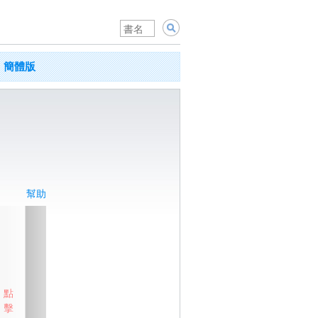
簡體版
幫助
點
擊