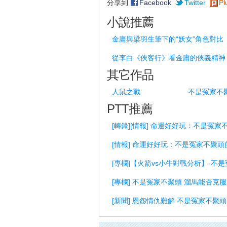
分享到
Facebook
Twitter
Pl
小說推薦
金庸與梁羽生筆下的“妖女”角色對比
從李白《俠客行》看金庸的俠義精神
其它作品
人鼠之戰
不是冤家不
PTT推薦
[轉錄][情報] 命運好好玩：不是冤
[情報] 命運好好玩：不是冤家不聚頭
[專欄]【火箭vs小牛對戰分析】-不
[專欄] 不是冤家不聚頭 溜馬能否克
[新聞] 恩怨情仇難解 不是冤家不聚頭