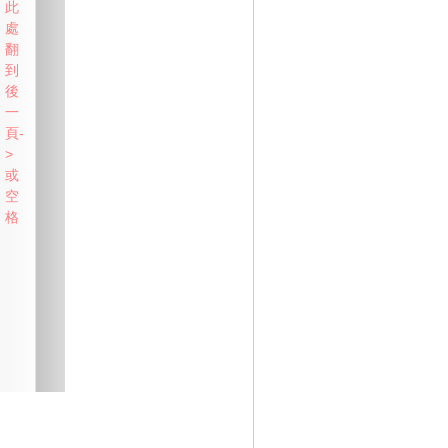
此
處
翻
到
後
一
頁-
>
或
空
格