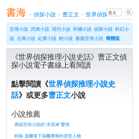
書海
>
偵探小說
>
曹正文
>
世界偵探推理小說史
言情小說
武俠小說
現代小說
外國小說
偵探小說
科幻小
說
古典小說
紀實小說
輕小說
薔薇言情小說
簡體版
《世界偵探推理小說史話》曹正文偵
探小說電子書線上看閱讀
點擊閱讀《
世界偵探推理小說史
話
》或更多
曹正文
小說
小說推薦
席絹言情小說的“冰淇淋”愛情
柯南·道爾筆下福爾摩斯的原型人物