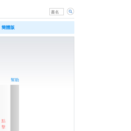
簡體版
幫助
點
擊