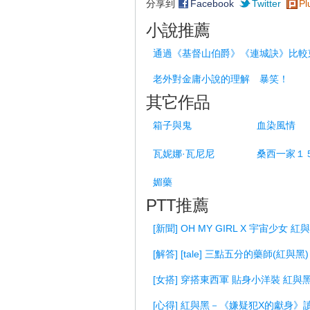
分享到
Facebook
Twitter
Pl
小說推薦
通過《基督山伯爵》《連城訣》比較
老外對金庸小說的理解 暴笑！
其它作品
箱子與鬼
血染風情
瓦妮娜·瓦尼尼
桑西一家１
媚藥
PTT推薦
[新聞] OH MY GIRL X 宇宙少女 
[解答] [tale] 三點五分的藥師(紅與黑)
[女搭] 穿搭東西軍 貼身小洋裝 紅與
[心得] 紅與黑－《嫌疑犯X的獻身》