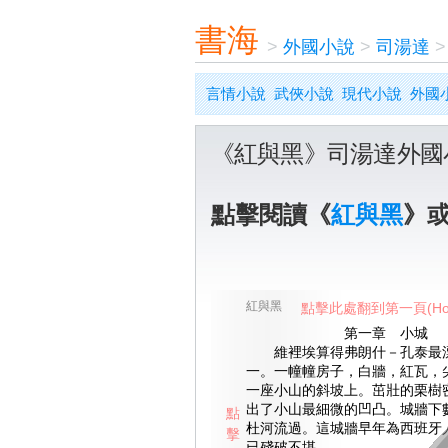
書海
>
外國小說
>
司湯達
言情小說
武俠小說
現代小說
外國
《紅與黑》司湯達外國
點擊閱讀《
紅與黑
》
紅與黑
點擊此處翻到第一頁(Ho
第一章 小城
維裡埃算得弗朗什－孔泰最漂
一。一幢幢房子，白牆，紅瓦，
一座小山的斜坡上。茁壯的栗樹
出了小山最細微的凹凸。城牆下
點
杜河流過。這城牆早年為西班牙
擊