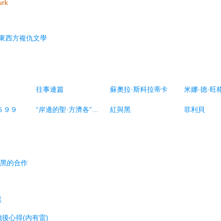
urk
東西方複仇文學
往事連篇
蘇奧拉·斯科拉蒂卡
米娜·德·旺
５９９
“岸邊的聖·方濟各”教堂
紅與黑
菲利貝
紅與黑的合作
黑
讀後心得(內有雷)