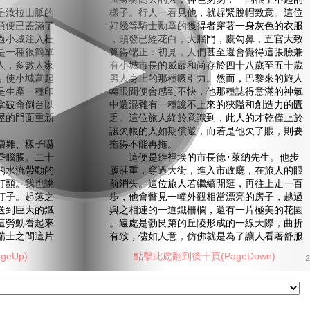
個身材高大的人，神色匆匆，一副很了不起的
汝拉山脈的
樣子。行人一看見他，就趕緊脫帽致意。這位
頂便已蓋滿了
好幾等騎士勳章的獲得者穿著一身灰色的衣服
過小城注入杜
，頭發已經花白，大腦門，鷹勾鼻，五官大致
是一種很簡單
算得端正：初見，人們甚至還會覺得這張臉兼
人，多數人家
有小城市長的威嚴和尚存於四十八歲至五十歲
，使小城富起
男人身上的那種吸引力。然而，巴黎來的旅人
是生產一種印
轉眼間便會感到不快，他那種誌得意滿的神氣
拿破侖倒台以
中還混雜有一種說不上來的狹隘和創造力的匱
屋的門面重新
乏。這位旅人終於意識到，此人的才乾僅止於
讓欠帳的人如期償還，而若是他欠了賬，則要
雜、樣子嚇
拖得不能再拖。
昏腦脹。二十
這便是維裡埃的市長德·萊納先生。他步
的水流帶動的
履莊重，穿過大街，進入市政廳，在旅人的眼
打顫。我也說
前消失。這位旅人若繼續閒逛，再往上走一百
釘子。起落之
步，他會瞥見一幢外觀相當漂亮的房子，越過
送到巨大的鐵
與之相連的一道鐵柵欄，還有一片極美的花園
這勞動看起來
。遠處是勃艮第的丘陵形成的一線天際，曲折
瑞士之間這片
有致，儘如人意，仿佛就是為了讓人看著舒服
eUp)
點擊此處翻到後十頁(PageDown)
2