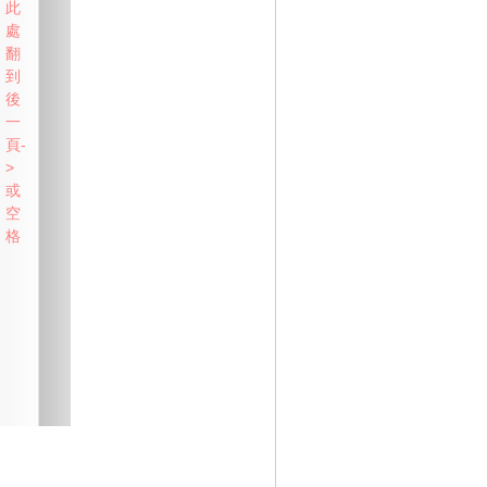
此
處
翻
到
後
一
頁-
>
或
空
格