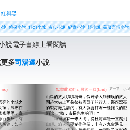
>
紅與黑
小說
偵探小說
科幻小說
古典小說
紀實小說
輕小說
薔薇言情小說
小說電子書線上看閱讀
或更多
司湯達
小說
me)
點擊此處翻到最後一頁(End)
第一章 小城
山區的旅人嘖嘖稱奇，倘若踏入維裡埃的旅人
亮的小城之
問起大街上耳朵都被震聾了的行人，那座漂亮
尖頂，展布在
的製釘廠是誰的，有人就會打著一種拖長的腔
密密匝匝，畫
調說：“咳，市長先生的唄！”
數百步外，有
維裡埃有一條大街，從杜河岸邊一直爬到
人所建，如今
山頂。旅人只要稍作停留，十有八九會遇見一