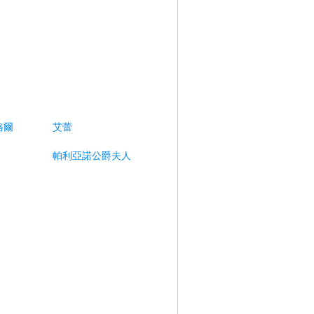
格爾
艾蕾
帕利亞諾公爵夫人