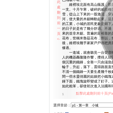
已殘破不堪。
此
維裡埃北面有高山蔭護，那是
處
一支。十月乍寒，破碎的威拉峰
翻
雪，從山上下來的一股激流，穿
到
河，使大量的木鋸轉動起來。這
前
的工業，小城的居民更象是鄉下
一
的日子於是有了幾分舒適。不過
頁
來的並非木鋸。普遍的富裕靠的
花布，世稱米魯茲花布，所以，
<-
後，維裡埃幾乎家家戶戶都把房
修過。
一進城，就會聽見一台聲音嘈
人的機器轟隆隆作響，攪得人頭
個沉重的鐵錘，全靠一只由湍急
輪子，升起，落下，震得路面直
不清一個鐵錘一天要生產幾千枚
間一些水靈俏麗的姑娘把小鐵塊
錘下面，鐵塊旋即變成了釘子。
如此粗笨，卻使初次進入法國和
點擊此處翻到前十頁(Pag
1
選擇章節：