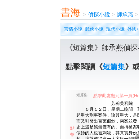
書海
>
偵探小說
>
師承燕
言情小說
武俠小說
現代小說
外國
《短篇集》師承燕偵探
點擊閱讀《
短篇集
》
短篇集
點擊此處翻到第一頁(Ho
芳莉美容院
５月１２日，星期二晚間，重
起重大刑事案件，論其重大，是
而又引發出百萬假鈔，兩案並發
史上還是絕無僅有的。而持槍案
點
假鈔的人也被刺殺，其真實身份
擊