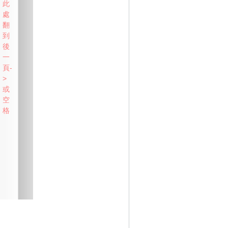
此
處
翻
到
後
一
頁-
>
或
空
格