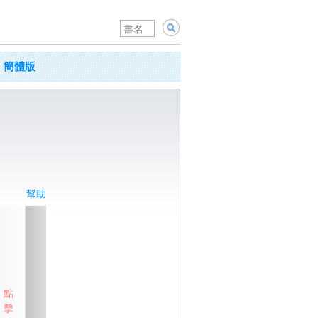
簡體版
幫助
點
擊