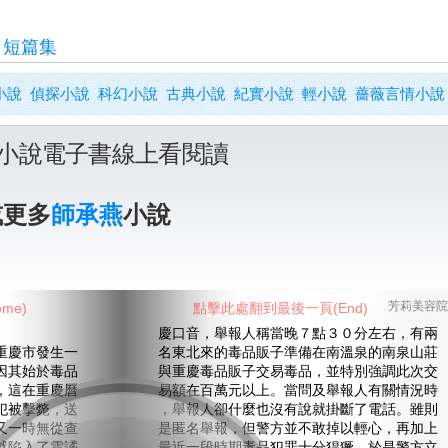
>
短篇集
小說
偵探小說
科幻小說
古典小說
紀實小說
輕小說
薔薇言情小說
小說電子書線上看閱讀
或更多
師承燕
小說
me)
點擊此處翻到最後一頁(End)
芳莉美容院
慶口音，舉報人稱當晚７點３０分左右，有兩
慶市發生一
名東北來的毒品販子準備在南溫泉的南泉山莊
因其始於毒品
與重慶毒品販子交易毒品，並特別強調此次交
，這在重慶曆
易額在百萬元以上。當問及舉報人有關情況時
犯被擊斃，送
，舉報人卻什麼也沒有說就掛斷了電話。雖則
又一時無從查
是匿名舉報，但警方並不敢掉以輕心，再加上