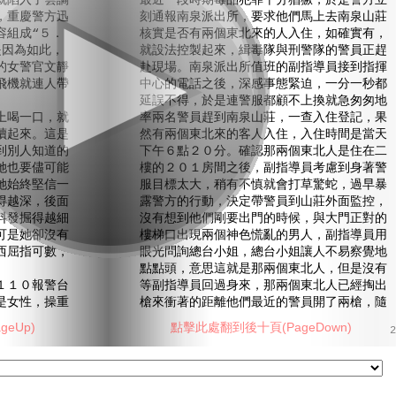
就陷入了雲譎
最近一段時期毒品犯罪十分猖獗，於是警方立
，重慶警方迅
刻通報南泉派出所，要求他們馬上去南泉山莊
容組成“５．
核實是否有兩個東北來的人入住，如確實有，
是因為如此，
就設法控製起來，緝毒隊與刑警隊的警員正趕
的女警官文靜
赴現場。南泉派出所值班的副指導員接到指揮
飛機就連人帶
中心的電話之後，深感事態緊迫，一分一秒都
延誤不得，於是連警服都顧不上換就急匆匆地
喝一口，就
率兩名警員趕到南泉山莊，一查入住登記，果
讀起來。這是
然有兩個東北來的客人入住，入住時間是當天
到別人知道的
下午６點２０分。確認那兩個東北人是住在二
她也要儘可能
樓的２０１房間之後，副指導員考慮到身著警
她始終堅信一
服目標太大，稍有不慎就會打草驚蛇，過早暴
得越深，後面
露警方的行動，決定帶警員到山莊外面監控，
料發掘得越細
沒有想到他們剛要出門的時候，與大門正對的
可是她卻沒有
樓梯口出現兩個神色慌亂的男人，副指導員用
西屈指可數，
眼光問詢總台小姐，總台小姐讓人不易察覺地
點點頭，意思這就是那兩個東北人，但是沒有
１０報警台
等副指導員回過身來，那兩個東北人已經掏出
是女性，操重
槍來衝著的距離他們最近的警員開了兩槍，隨
eUp)
點擊此處翻到後十頁(PageDown)
2