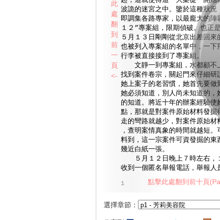
起，這就使得這一大案從一開始
此
波詭的迷宮之中。鑒於這種狀況
處
即調集各路專家，以最龐大的陣
翻
１２”專案組，限期偵破。也正
到
５月１３日剛剛從北京出差回來
前
也被列入專案組的名單中，一下
一
行李被直接接到了專案組。
頁
文靜一到專案組，水都顧不上
找到案件卷宗，關起門來仔細研
<-
她上案子的老習慣，她首先要做
她必須知道，別人尚未知道的，
的知道。將近十年的辦案經驗使
點，那就是對案件原始材料發掘
走的彎路就越少，對案件原始材
，查明案情真象的時間就越短。
料到，這一宗案件可資發掘的東
幾近白紙一張。
５月１２日晚上７時左右，１
收到一個匿名舉報電話，舉報人
點擊此處翻到前十頁(Pag
1
選擇章節：