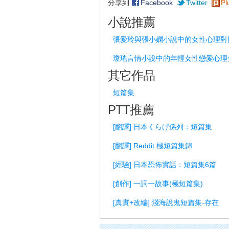
分享到
Facebook
Twitter
Pl
小說推薦
張愛玲與張小嫻小說中的女性心理對
瓊瑤言情小說中的年輕女性戀愛心理
其它作品
短篇集
PTT推薦
[翻譯] 日本くらげ係列：短篇集
[翻譯] Reddit 極短篇集錦
[經驗] 日本恐怖實話：短篇集6篇
[創作] 一詞一故事(極短篇集)
[真實+改編] 淺海說鬼短篇集-存在