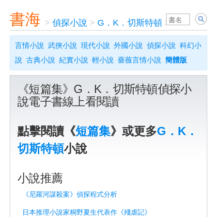
書海
>
偵探小說
>
G．K．切斯特頓
>
短篇集
言情小說
武俠小說
現代小說
外國小說
偵探小說
科幻小
說
古典小說
紀實小說
輕小說
薔薇言情小說
簡體版
《短篇集》G．K．切斯特頓偵探小
說電子書線上看閱讀
點擊閱讀《
短篇集
》或更多
G．K．
切斯特頓
小說
小說推薦
《尼羅河謀殺案》偵探程式分析
日本推理小說家桐野夏生代表作《殘虐記》