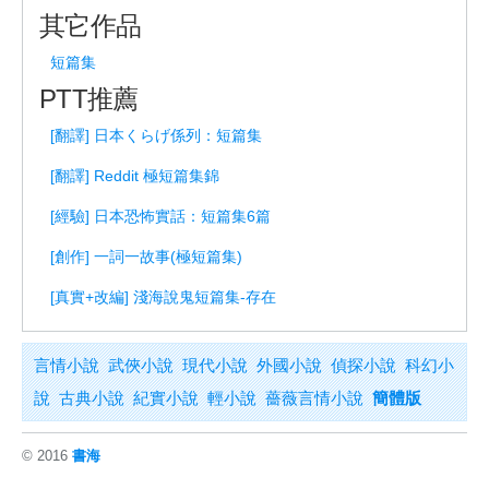
其它作品
短篇集
PTT推薦
[翻譯] 日本くらげ係列：短篇集
[翻譯] Reddit 極短篇集錦
[經驗] 日本恐怖實話：短篇集6篇
[創作] 一詞一故事(極短篇集)
[真實+改編] 淺海說鬼短篇集-存在
言情小說
武俠小說
現代小說
外國小說
偵探小說
科幻小
說
古典小說
紀實小說
輕小說
薔薇言情小說
簡體版
© 2016
書海