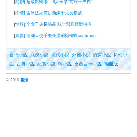
[閒聊] 超級歡樂場....6人全拿"前線千夫長"
[不懂] 雷冰法如何拚前線千夫長稱號
[情報] 全套千夫長飾品 味全幫您輕鬆擁有
[買賣] 德國天使千夫長濃縮棕櫚蠟centurion
言情小說
武俠小說
現代小說
外國小說
偵探小說
科幻小
說
古典小說
紀實小說
輕小說
薔薇言情小說
簡體版
© 2016
書海