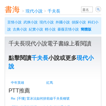
書海
>
現代小說
>
千夫長
言情小說
武俠小說
現代小說
外國小說
偵探小說
科幻小
說
古典小說
紀實小說
輕小說
薔薇言情小說
簡體版
千夫長現代小說電子書線上看閱讀
點擊閱讀
千夫長
小說或更多
現代小
說
中年英雄
紅馬
PTT推薦
Re: [不懂] 雷冰法如何拚前線千夫長稱號