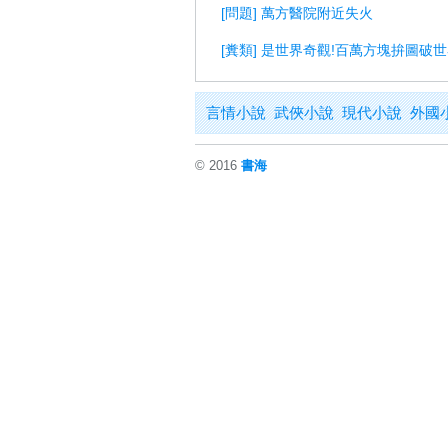
[問題] 萬方醫院附近失火
[糞類] 是世界奇觀!百萬方塊拚圖破
言情小說
武俠小說
現代小說
外國
© 2016
書海