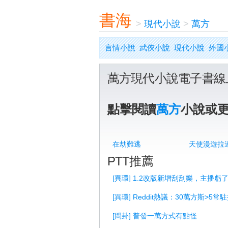
書海
>
現代小說
>
萬方
言情小說
武俠小說
現代小說
外國
萬方現代小說電子書線
點擊閱讀
萬方
小說或
在劫難逃
天使漫遊拉
PTT推薦
[異環] 1.2改版新增刮刮樂，主播虧了
[異環] Reddit熱議：30萬方斯>5常
[問卦] 普發一萬方式有點怪