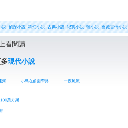
小說
偵探小說
科幻小說
古典小說
紀實小說
輕小說
薔薇言情小說
上看閱讀
更多
現代小說
連河
小鳥在前面帶路
一夜風流
100萬方斯
駐抽