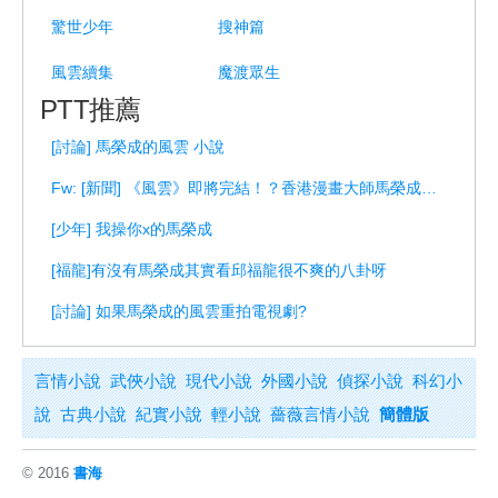
驚世少年
搜神篇
風雲續集
魔渡眾生
PTT推薦
[討論] 馬榮成的風雲 小說
Fw: [新聞] 《風雲》即將完結！？香港漫畫大師馬榮成傳出將封筆
[少年] 我操你x的馬榮成
[福龍]有沒有馬榮成其實看邱福龍很不爽的八卦呀
[討論] 如果馬榮成的風雲重拍電視劇?
言情小說
武俠小說
現代小說
外國小說
偵探小說
科幻小
說
古典小說
紀實小說
輕小說
薔薇言情小說
簡體版
© 2016
書海