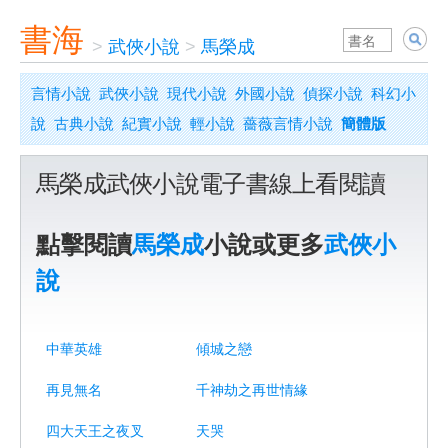
書海
>
武俠小說
>
馬榮成
言情小說
武俠小說
現代小說
外國小說
偵探小說
科幻小
說
古典小說
紀實小說
輕小說
薔薇言情小說
簡體版
馬榮成武俠小說電子書線上看閱讀
點擊閱讀
馬榮成
小說或更多
武俠小
說
中華英雄
傾城之戀
再見無名
千神劫之再世情緣
四大天王之夜叉
天哭