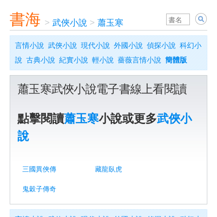
書海
>
武俠小說
>
蕭玉寒
言情小說
武俠小說
現代小說
外國小說
偵探小說
科幻小
說
古典小說
紀實小說
輕小說
薔薇言情小說
簡體版
蕭玉寒武俠小說電子書線上看閱讀
點擊閱讀
蕭玉寒
小說或更多
武俠小
說
三國異俠傳
藏龍臥虎
鬼穀子傳奇