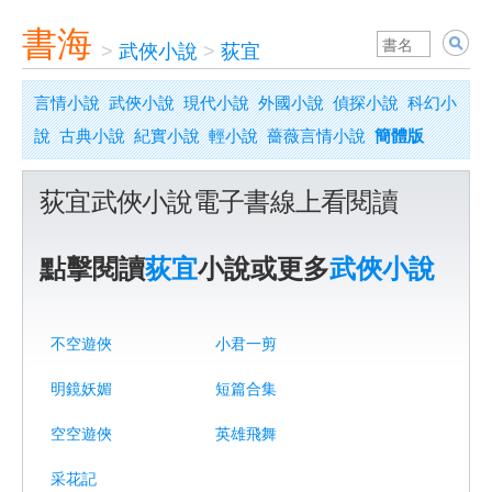
書海
>
武俠小說
>
荻宜
言情小說
武俠小說
現代小說
外國小說
偵探小說
科幻小
說
古典小說
紀實小說
輕小說
薔薇言情小說
簡體版
荻宜武俠小說電子書線上看閱讀
點擊閱讀
荻宜
小說或更多
武俠小說
不空遊俠
小君一剪
明鏡妖媚
短篇合集
空空遊俠
英雄飛舞
采花記