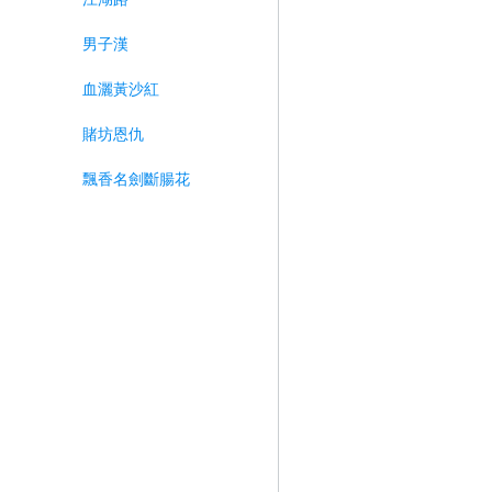
男子漢
血灑黃沙紅
賭坊恩仇
飄香名劍斷腸花