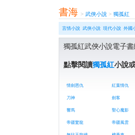
書海
>
武俠小說
>
獨孤紅
言情小說
武俠小說
現代小說
外國
獨孤紅武俠小說電子書
點擊閱讀
獨孤紅
小說
情劍恩仇
紅葉情仇
刀神
劍客
響馬
聖心魔影
帝疆驚龍
帝疆風雲
無玷玉龍續
檀香車