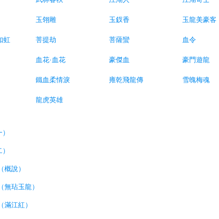
玉翎雕
玉釵香
玉龍美豪客
如虹
菩提劫
菩薩蠻
血令
血花·血花
豪傑血
豪門遊龍
鐵血柔情淚
雍乾飛龍傳
雪魄梅魂
龍虎英雄
一）
二）
（概說）
輯（無玷玉龍）
輯（滿江紅）