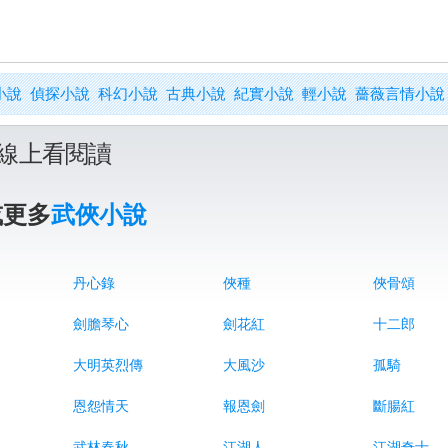
小說
偵探小說
科幻小說
古典小說
紀實小說
輕小說
薔薇言情小說
線上看閱讀
或更多
武俠小說
丹心錄
俠種
俠骨頌
劍膽琴心
劍花紅
十二郎
大明英烈傳
大風沙
孤騎
恩怨情天
報恩劍
斷腸紅
武林春秋
江湖人
江湖奇士