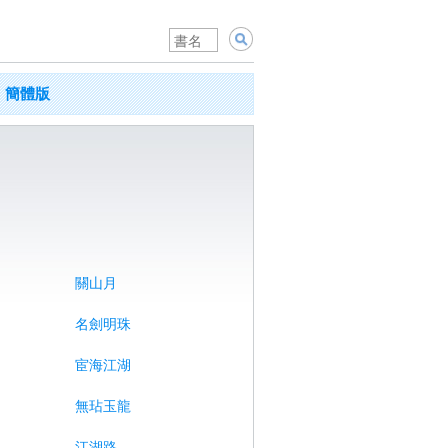
簡體版
關山月
名劍明珠
宦海江湖
無玷玉龍
江湖路