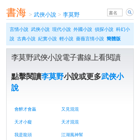
書海
>
武俠小說
>
李莫野
言情小說
武俠小說
現代小說
外國小說
偵探小說
科幻小
說
古典小說
紀實小說
輕小說
薔薇言情小說
簡體版
李莫野武俠小說電子書線上看閱讀
點擊閱讀
李莫野
小說或更多
武俠小
說
會醉才會贏
又見混混
天才小癡
天才混混
我是龍頭
江湖風神幫