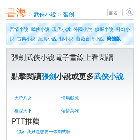
書海
>
武俠小說
>
張劍
言情小說
武俠小說
現代小說
外國小說
偵探小說
科幻小
說
古典小說
紀實小說
輕小說
薔薇言情小說
簡體版
張劍武俠小說電子書線上看閱讀
點擊閱讀
張劍
小說或更多
武俠小說
天帝八女
情場戲魔
權謀天下
蕩情英雄
PTT推薦
[召喚] 我只是想要一張劍式啊...