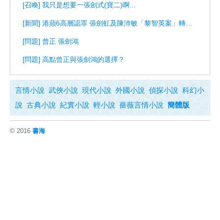
[召喚] 我只是想要一張劍式(寶二)啊...
[新聞] 港蘋6高層認罪 張劍虹及陳沛敏「黎智英案」轉汙點證人出庭
[問題] 曾正 張劍鴻
[問題] 高點曾正與張劍鴻的選擇？
言情小說
武俠小說
現代小說
外國小說
偵探小說
科幻小
說
古典小說
紀實小說
輕小說
薔薇言情小說
簡體版
© 2016
書海