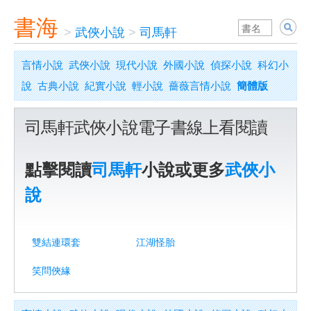
書海
>
武俠小說
>
司馬軒
言情小說
武俠小說
現代小說
外國小說
偵探小說
科幻小
說
古典小說
紀實小說
輕小說
薔薇言情小說
簡體版
司馬軒武俠小說電子書線上看閱讀
點擊閱讀
司馬軒
小說或更多
武俠小
說
雙結連環套
江湖怪胎
笑問俠緣