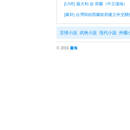
[LIVE] 義大利 @ 荷蘭（中立場地）
[爆卦] 台灣與紐西蘭政府建立外交關
言情小說
武俠小說
現代小說
外國
© 2016
書海