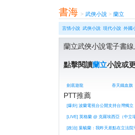
書海
>
武俠小說
>
蘭立
言情小說
武俠小說
現代小說
外國
蘭立武俠小說電子書線
點擊閱讀
蘭立
小說或
劍底遊龍
吞天鐵血旗
PTT推薦
[爆卦] 波蘭電視台公開支持台灣獨立
[LIVE] 英格蘭 @ 克羅埃西亞（中立
[政治] 葉毓蘭：我昨天差點在立法院