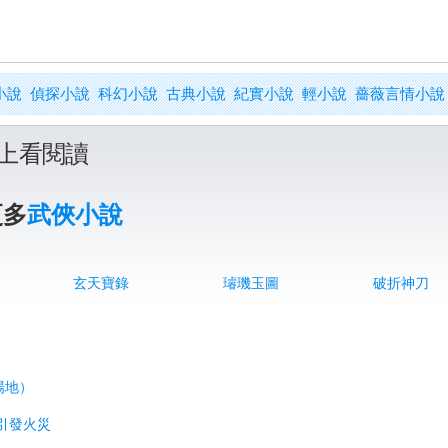
小說
偵探小說
科幻小說
古典小說
紀實小說
輕小說
薔薇言情小說
上看閱讀
更多
武俠小說
玄天寶錄
璿璣玉圖
破折神刀
場地）
引發火災