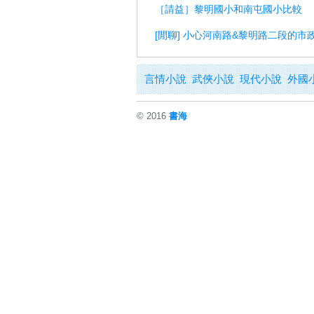
［請益］黎明國小和南屯國小比較
[閒聊] 小心河南路&黎明路二段的
言情小說
武俠小說
現代小說
外國
© 2016
書海