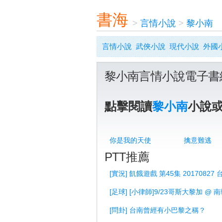
書海
>
言情小說
>
黎小南
言情小說
武俠小說
現代小說
外國
黎小南言情小說電子書
點擊閱讀
黎小南
小說
你是我的天使
擒意難逃
PTT推薦
[實況] 飢餓遊戲 第45集 20170827
[足球] [小律師]9/23哥斯大黎加 @ 
[問卦] 台南曾經有小巴黎之稱？