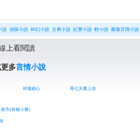
小說
偵探小說
科幻小說
古典小說
紀實小說
輕小說
薔薇言情小說
線上看閱讀
或更多
言情小說
玲瓏鎖心
用七天愛上你
 台南市(有楊小黎)
南韓