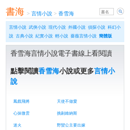
書海
>
言情小說
>
香雪海
言情小說
武俠小說
現代小說
外國小說
偵探小說
科幻小
說
古典小說
紀實小說
輕小說
薔薇言情小說
簡體版
香雪海言情小說電子書線上看閱讀
點擊閱讀
香雪海
小說或更多
言情小
說
鳳戲飛將
天使不做愛
心抹微雲
挑剔維納斯
迷火
野蠻公主要出嫁