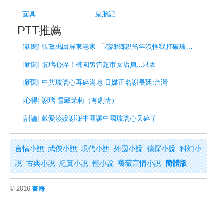
面具
鬼胎記
PTT推薦
[新聞] 張政禹回屏東老家 「感謝鄉親當年沒怪我打破玻璃」
[新聞] 玻璃心碎！桃園男告超市女店員...只因
[新聞] 中共玻璃心再碎滿地 日媒正名謝長廷:台灣
[心得] 謝璃 雪藏茉莉（有劇情）
[討論] 穀愛淩說謝謝中國讓中國玻璃心又碎了
言情小說
武俠小說
現代小說
外國小說
偵探小說
科幻小
說
古典小說
紀實小說
輕小說
薔薇言情小說
簡體版
© 2016
書海