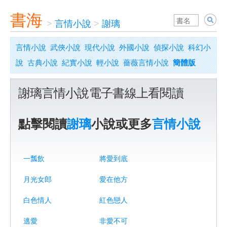
書海
>
言情小說
>
謝璃
言情小說
武俠小說
現代小說
外國小說
偵探小說
科幻小
說
古典小說
紀實小說
輕小說
薔薇言情小說
簡體版
謝璃言情小說電子書線上看閱讀
點擊閱讀
謝璃
小說或更多
言情小說
一瓢飲
將愛到底
月光女郎
愛在他方
白色情人
紅色戀人
逃愛
非愛不可