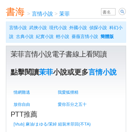
書海
>
言情小說
>
茉菲
言情小說
武俠小說
現代小說
外國小說
偵探小說
科幻小
說
古典小說
紀實小說
輕小說
薔薇言情小說
簡體版
茉菲言情小說電子書線上看閱讀
點擊閱讀
茉菲
小說或更多
言情小說
情網難逃
我愛狐狸精
放你自由
愛你百分之五十
PTT推薦
[Vtub] 麻油/まゆる/茉綽 組裝米菲回(不TA)