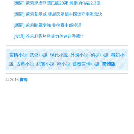
[新聞] 茉莉肆虐菲國已釀20死 農損初估破2.3億
[新聞] 茉莉花示威 菲越民眾籲中國遵守南海裁決
[新聞] 茉莉颱風增強 菲律賓中部停課
[食譜] 芥茉籽香烤豬菲力佐迷迭香醬汁
言情小說
武俠小說
現代小說
外國小說
偵探小說
科幻小
說
古典小說
紀實小說
輕小說
薔薇言情小說
簡體版
© 2016
書海