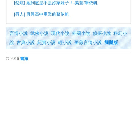
[怨坑] 她到底是不是妳家妹子！-紫萱/畢依帆
[尋人] 再興高中畢業的蔡依帆
言情小說
武俠小說
現代小說
外國小說
偵探小說
科幻小
說
古典小說
紀實小說
輕小說
薔薇言情小說
簡體版
© 2016
書海