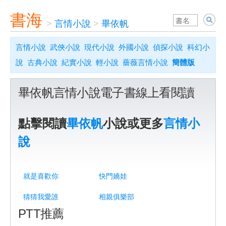
書海
>
言情小說
>
畢依帆
言情小說
武俠小說
現代小說
外國小說
偵探小說
科幻小
說
古典小說
紀實小說
輕小說
薔薇言情小說
簡體版
畢依帆言情小說電子書線上看閱讀
點擊閱讀
畢依帆
小說或更多
言情小
說
就是喜歡你
快門嬌娃
猜猜我愛誰
相親俱樂部
PTT推薦