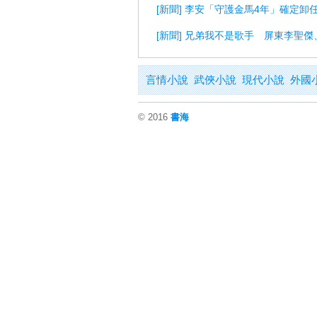
[新聞] 李安「守護金馬4年」確定
[新聞] 兄弟我不是歌手 屏東李聖
言情小說
武俠小說
現代小說
外國
© 2016
書海