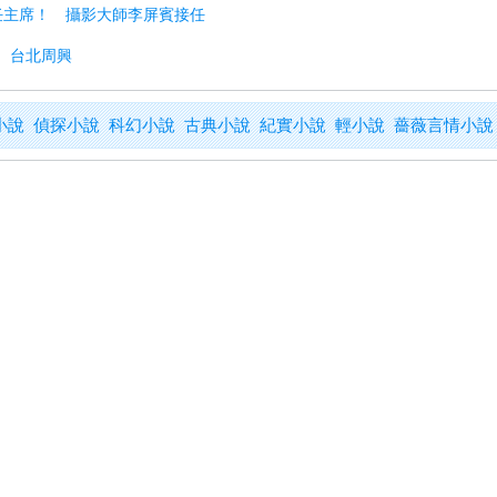
卸任主席！ 攝影大師李屏賓接任
傑、台北周興
小說
偵探小說
科幻小說
古典小說
紀實小說
輕小說
薔薇言情小說