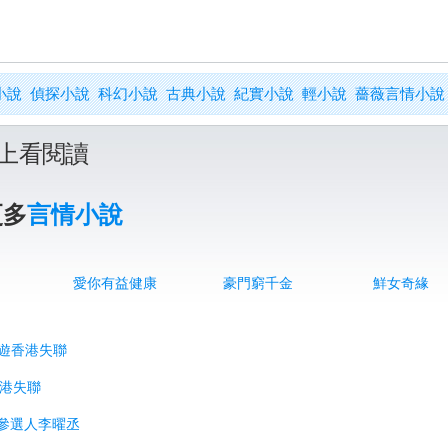
小說
偵探小說
科幻小說
古典小說
紀實小說
輕小說
薔薇言情小說
上看閱讀
更多
言情小說
愛你有益健康
豪門窮千金
鮮女奇緣
 遊香港失聯
香港失聯
員參選人李曜丞