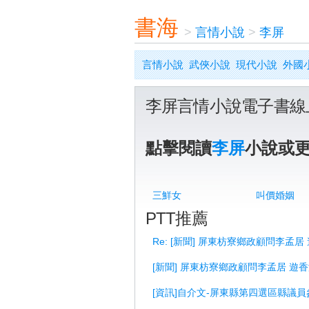
書海
>
言情小說
>
李屏
言情小說
武俠小說
現代小說
外國
李屏言情小說電子書線
點擊閱讀
李屏
小說或
三鮮女
叫價婚姻
PTT推薦
Re: [新聞] 屏東枋寮鄉政顧問李孟居
[新聞] 屏東枋寮鄉政顧問李孟居 遊
[資訊]自介文-屏東縣第四選區縣議