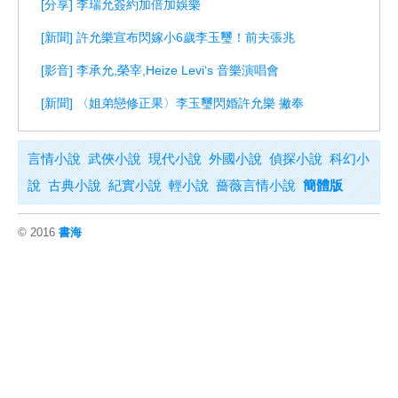
[分享] 李瑞允簽約加倍加娛樂
[新聞] 許允樂宣布閃嫁小6歲李玉璽！前夫張兆
[影音] 李承允,榮宰,Heize Levi‘s 音樂演唱會
[新聞] 〈姐弟戀修正果〉李玉璽閃婚許允樂 撇奉
言情小說
武俠小說
現代小說
外國小說
偵探小說
科幻小
說
古典小說
紀實小說
輕小說
薔薇言情小說
簡體版
© 2016
書海