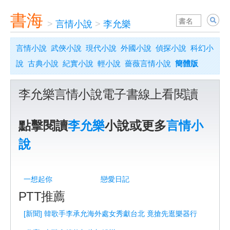
書海
>
言情小說
>
李允樂
言情小說
武俠小說
現代小說
外國小說
偵探小說
科幻小
說
古典小說
紀實小說
輕小說
薔薇言情小說
簡體版
李允樂言情小說電子書線上看閱讀
點擊閱讀
李允樂
小說或更多
言情小
說
一想起你
戀愛日記
PTT推薦
[新聞] 韓歌手李承允海外處女秀獻台北 竟搶先逛樂器行