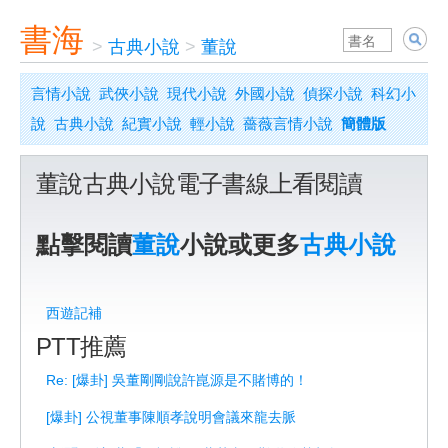
書海
>
古典小說
>
董說
言情小說
武俠小說
現代小說
外國小說
偵探小說
科幻小
說
古典小說
紀實小說
輕小說
薔薇言情小說
簡體版
董說古典小說電子書線上看閱讀
點擊閱讀
董說
小說或更多
古典小說
西遊記補
PTT推薦
Re: [爆卦] 吳董剛剛說許崑源是不賭博的！
[爆卦] 公視董事陳順孝說明會議來龍去脈