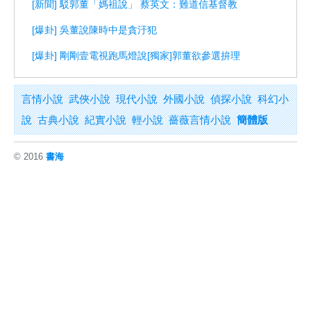
[新聞] 駁郭董「媽祖說」 蔡英文：難道信基督教
[爆卦] 吳董說陳時中是貪汙犯
[爆卦] 剛剛壹電視跑馬燈說[獨家]郭董欲參選拚理
言情小說
武俠小說
現代小說
外國小說
偵探小說
科幻小
說
古典小說
紀實小說
輕小說
薔薇言情小說
簡體版
© 2016
書海