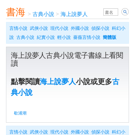
書海
>
古典小說
>
海上說夢人
言情小說
武俠小說
現代小說
外國小說
偵探小說
科幻小
說
古典小說
紀實小說
輕小說
薔薇言情小說
簡體版
海上說夢人古典小說電子書線上看閱
讀
點擊閱讀
海上說夢人
小說或更多
古
典小說
歇浦潮
言情小說
武俠小說
現代小說
外國小說
偵探小說
科幻小