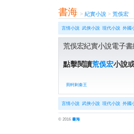
書海
>
紀實小說
>
荒俁宏
言情小說
武俠小說
現代小說
外國
荒俁宏紀實小說電子書
點擊閱讀
荒俁宏
小說
荊軻剌秦王
言情小說
武俠小說
現代小說
外國
© 2016
書海