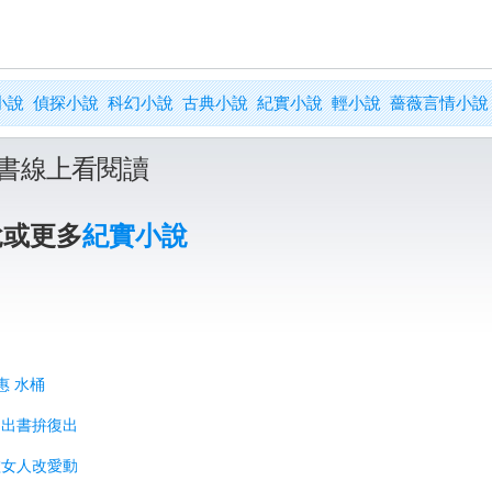
小說
偵探小說
科幻小說
古典小說
紀實小說
輕小說
薔薇言情小說
書線上看閱讀
說或更多
紀實小說
惠 水桶
月出書拚復出
碰女人改愛動