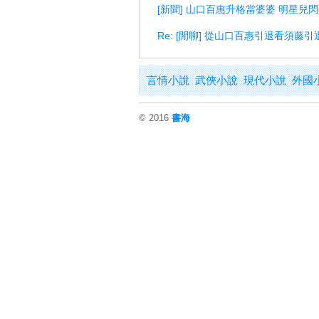
[新聞] 山口百惠升格當婆婆 明星兒
Re: [閒聊] 從山口百惠引退看須藤
言情小說
武俠小說
現代小說
外國
© 2016
書海