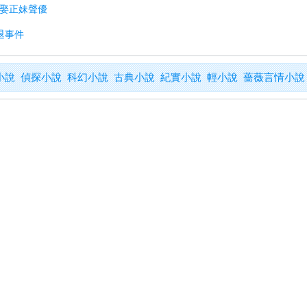
閃娶正妹聲優
引退事件
小說
偵探小說
科幻小說
古典小說
紀實小說
輕小說
薔薇言情小說