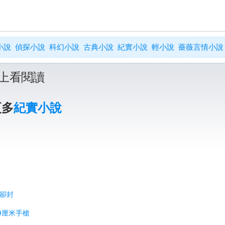
小說
偵探小說
科幻小說
古典小說
紀實小說
輕小說
薔薇言情小說
上看閱讀
更多
紀實小說
方卻封
9厘米手槍