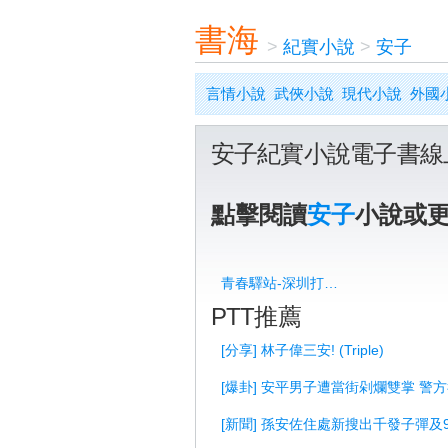
書海
>
紀實小說
>
安子
言情小說
武俠小說
現代小說
外國
安子紀實小說電子書線
點擊閱讀
安子
小說或
青春驛站-深圳打工妹寫真
PTT推薦
[分享] 林子偉三安! (Triple)
[爆卦] 安平男子遭當街剁爛雙掌 警
[新聞] 孫安佐住處新搜出千發子彈及