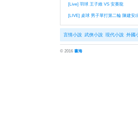
[Live] 羽球 王子維 VS 安賽龍
[LIVE] 桌球 男子單打第二輪 陳建安
言情小說
武俠小說
現代小說
外國
© 2016
書海