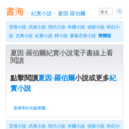
書海
>
紀實小說
>
夏因·羅伯爾
言情小說
武俠小說
現代小說
外國小說
偵探小說
科幻小
說
古典小說
紀實小說
輕小說
薔薇言情小說
簡體版
夏因·羅伯爾紀實小說電子書線上看
閱讀
點擊閱讀
夏因·羅伯爾
小說或更多
紀
實小說
遺傳學的先驅摩爾根評傳
言情小說
武俠小說
現代小說
外國小說
偵探小說
科幻小