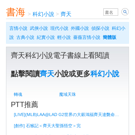
書海
>
科幻小說
>
齊天
言情小說
武俠小說
現代小說
外國小說
偵探小說
科幻小
說
古典小說
紀實小說
輕小說
薔薇言情小說
簡體版
齊天科幻小說電子書線上看閱讀
點擊閱讀
齊天
小說或更多
科幻小說
轉魂
魔域天珠
PTT推薦
[LIVE](MLB)LAA@LAD G2世界の大穀鴻福齊天達斃命使係列
[創作] 石猴記＜齊天大聖孫悟空＞完