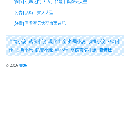
[創作] 供奉之鬥:大方、伏殭手與齊天大聖
[公告] 活動：齊天大聖
[好雷] 重看齊天大聖東西遊記
言情小說
武俠小說
現代小說
外國小說
偵探小說
科幻小
說
古典小說
紀實小說
輕小說
薔薇言情小說
簡體版
© 2016
書海