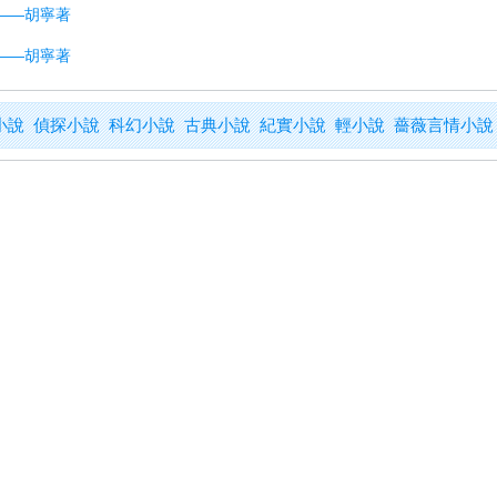
辨——胡寧著
辨——胡寧著
小說
偵探小說
科幻小說
古典小說
紀實小說
輕小說
薔薇言情小說