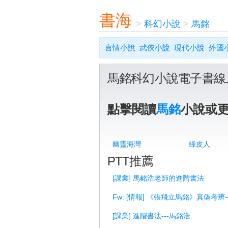
書海
>
科幻小說
>
馬銘
言情小說
武俠小說
現代小說
外國
馬銘科幻小說電子書線
點擊閱讀
馬銘
小說或
幽靈海灣
綠皮人
PTT推薦
[課業] 馬銘浩老師的進階書法
Fw: [情報] 《張飛立馬銘》真偽考
[課業] 進階書法---馬銘浩