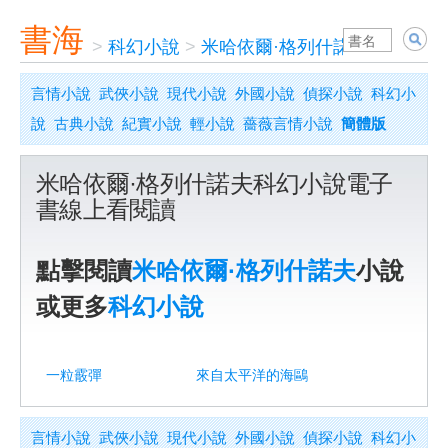
書海
>
科幻小說
>
米哈依爾·格列什諾夫
言情小說
武俠小說
現代小說
外國小說
偵探小說
科幻小
說
古典小說
紀實小說
輕小說
薔薇言情小說
簡體版
米哈依爾·格列什諾夫科幻小說電子
書線上看閱讀
點擊閱讀
米哈依爾·格列什諾夫
小說
或更多
科幻小說
一粒霰彈
來自太平洋的海鷗
言情小說
武俠小說
現代小說
外國小說
偵探小說
科幻小