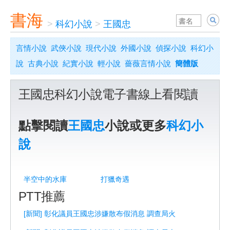
書海
>
科幻小說
>
王國忠
言情小說
武俠小說
現代小說
外國小說
偵探小說
科幻小
說
古典小說
紀實小說
輕小說
薔薇言情小說
簡體版
王國忠科幻小說電子書線上看閱讀
點擊閱讀
王國忠
小說或更多
科幻小
說
半空中的水庫
打獵奇遇
PTT推薦
[新聞] 彰化議員王國忠涉嫌散布假消息 調查局火