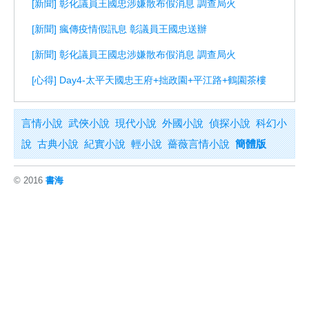
[新聞] 彰化議員王國忠涉嫌散布假消息 調查局火
[新聞] 瘋傳疫情假訊息 彰議員王國忠送辦
[新聞] 彰化議員王國忠涉嫌散布假消息 調查局火
[心得] Day4-太平天國忠王府+拙政園+平江路+鶴園茶樓
言情小說
武俠小說
現代小說
外國小說
偵探小說
科幻小
說
古典小說
紀實小說
輕小說
薔薇言情小說
簡體版
© 2016
書海