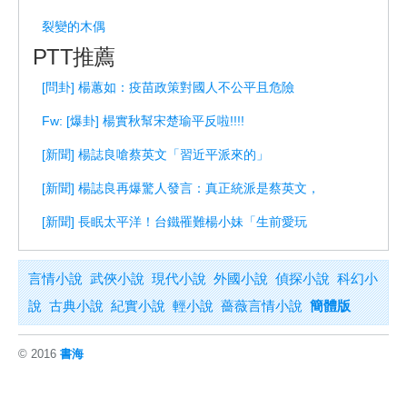
裂變的木偶
PTT推薦
[問卦] 楊蕙如：疫苗政策對國人不公平且危險
Fw: [爆卦] 楊實秋幫宋楚瑜平反啦!!!!
[新聞] 楊誌良嗆蔡英文「習近平派來的」
[新聞] 楊誌良再爆驚人發言：真正統派是蔡英文，
[新聞] 長眠太平洋！台鐵罹難楊小妹「生前愛玩
言情小說
武俠小說
現代小說
外國小說
偵探小說
科幻小
說
古典小說
紀實小說
輕小說
薔薇言情小說
簡體版
© 2016
書海