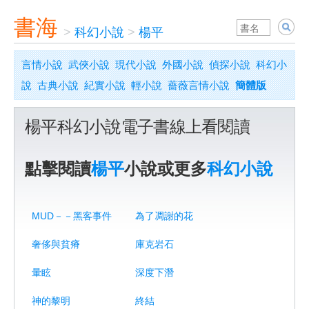
書海
>
科幻小說
>
楊平
言情小說
武俠小說
現代小說
外國小說
偵探小說
科幻小
說
古典小說
紀實小說
輕小說
薔薇言情小說
簡體版
楊平科幻小說電子書線上看閱讀
點擊閱讀
楊平
小說或更多
科幻小說
MUD－－黑客事件
為了凋謝的花
奢侈與貧瘠
庫克岩石
暈眩
深度下潛
神的黎明
終結