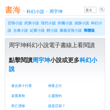
書海
>
科幻小說
>
周宇坤
言情小說
武俠小說
現代小說
外國小說
偵探小說
科幻小
說
古典小說
紀實小說
輕小說
薔薇言情小說
簡體版
周宇坤科幻小說電子書線上看閱讀
點擊閱讀
周宇坤
小說或更多
科幻小
說
會合第十行星
俠客之行
寂寞寒秋
心靈密約
死亡漂移
誰是亞當？