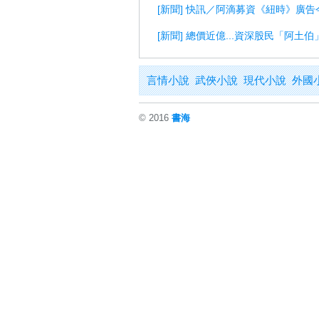
[新聞] 快訊／阿滴募資《紐時》廣告
[新聞] 總價近億...資深股民「阿土伯
言情小說
武俠小說
現代小說
外國
© 2016
書海