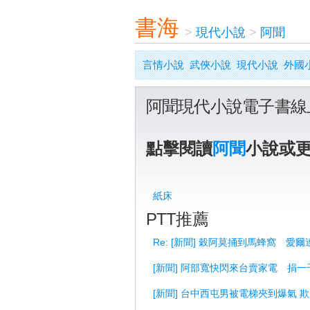
書海
>
現代小說
>
阿聞
言情小說
武俠小說
現代小說
外國
阿聞現代小說電子書線
點擊閱讀
阿聞
小說或
紙床
PTT推薦
Re: [新聞] 穀阿莫捅到馬蜂窩 愛爾
[新聞] 阿部寬快閃來台賣家電 捐一
[新聞] 台中西屯男被電梯夾到爆氣 