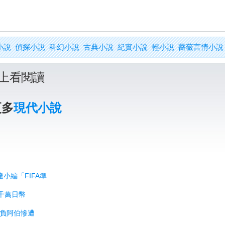
小說
偵探小說
科幻小說
古典小說
紀實小說
輕小說
薔薇言情小說
上看閱讀
更多
現代小說
達小編「FIFA準
千萬日幣
欺負阿伯慘遭