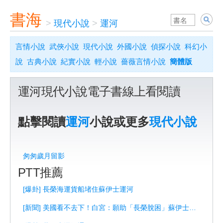
書海
>
現代小說
>
運河
言情小說
武俠小說
現代小說
外國小說
偵探小說
科幻小
說
古典小說
紀實小說
輕小說
薔薇言情小說
簡體版
運河現代小說電子書線上看閱讀
點擊閱讀
運河
小說或更多
現代小說
匆匆歲月留影
PTT推薦
[爆卦] 長榮海運貨船堵住蘇伊士運河
[新聞] 美國看不去下！白宮：願助「長榮脫困」蘇伊士運河