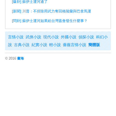
[爆卦] 蘇伊士運河通了
[新聞] 川普：不排除用武力奪回格陵蘭與巴拿馬運
[問卦] 蘇伊士運河如果給台灣蓋會發生什麼事？
言情小說
武俠小說
現代小說
外國小說
偵探小說
科幻小
說
古典小說
紀實小說
輕小說
薔薇言情小說
簡體版
© 2016
書海