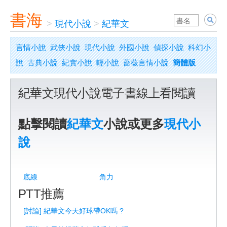
書海
>
現代小說
>
紀華文
言情小說
武俠小說
現代小說
外國小說
偵探小說
科幻小
說
古典小說
紀實小說
輕小說
薔薇言情小說
簡體版
紀華文現代小說電子書線上看閱讀
點擊閱讀
紀華文
小說或更多
現代小
說
底線
角力
PTT推薦
[討論] 紀華文今天好球帶OK嗎 ?