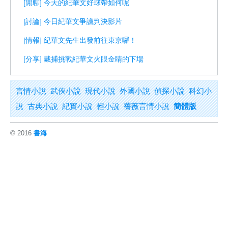
[閒聊] 今天的紀華文好球帶如何呢
[討論] 今日紀華文爭議判決影片
[情報] 紀華文先生出發前往東京囉！
[分享] 戴捕挑戰紀華文火眼金睛的下場
言情小說
武俠小說
現代小說
外國小說
偵探小說
科幻小
說
古典小說
紀實小說
輕小說
薔薇言情小說
簡體版
© 2016
書海