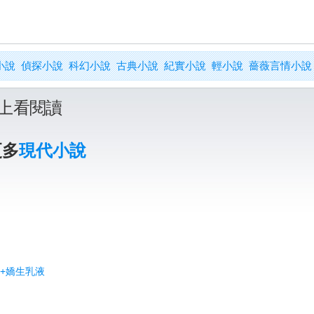
小說
偵探小說
科幻小說
古典小說
紀實小說
輕小說
薔薇言情小說
上看閱讀
更多
現代小說
油+嬌生乳液