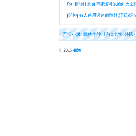
Re: [問卦] 北台灣哪邊可以撿到火山
[閒聊] 有人使用過這個墊材(浮石)嗎
言情小說
武俠小說
現代小說
外國
© 2016
書海