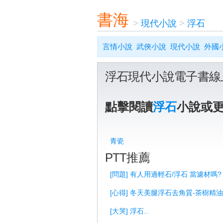
書海
>
現代小說
>
浮石
言情小說
武俠小說
現代小說
外國
浮石現代小說電子書線
點擊閱讀
浮石
小說或
青瓷
PTT推薦
[問題] 有人用過輕石/浮石 當濾材嗎?
[心得] 冬天美腿浮石去角質-茶樹精
[大哭] 浮石..