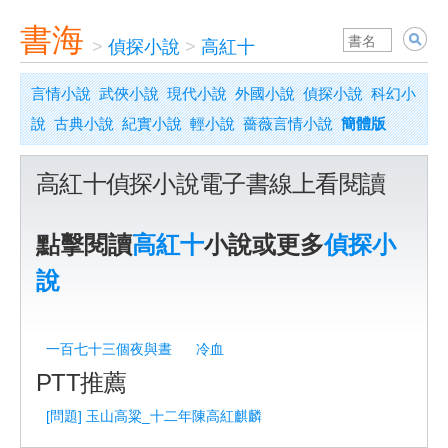
書海
>
偵探小說
>
高紅十
言情小說
武俠小說
現代小說
外國小說
偵探小說
科幻小
說
古典小說
紀實小說
輕小說
薔薇言情小說
簡體版
高紅十偵探小說電子書線上看閱讀
點擊閱讀
高紅十
小說或更多
偵探小
說
一百七十三個夜與晝
冷血
PTT推薦
[問題] 玉山高粱_十二年陳高紅麒麟