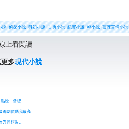
小說
偵探小說
科幻小說
古典小說
紀實小說
輕小說
薔薇言情小說
線上看閱讀
或更多
現代小說
拚點燈 曾總
中國編劇價碼我最高
立倫秀照預告…