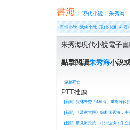
書海
>
現代小說
>
朱秀海
言情小說
武俠小說
現代小說
外國
朱秀海現代小說電子書
點擊閱讀
朱秀海
小說
穿越死亡
PTT推薦
[新聞] 雙林朱秀「4棒海」重砲歸位
[新聞] 《喬家大院》編劇朱秀海：
[新聞] 驚見海景第一排消波塊！朱