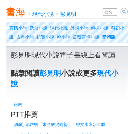
書海
>
現代小說
>
彭見明
言情小說
武俠小說
現代小說
外國小說
偵探小說
科幻小
說
古典小說
紀實小說
輕小說
薔薇言情小說
簡體版
彭見明現代小說電子書線上看閱讀
點擊閱讀
彭見明
小說或更多
現代小
說
絕釣
PTT推薦
[新聞] 彭啟明「未見解渴雨勢」！曾文水庫水量將