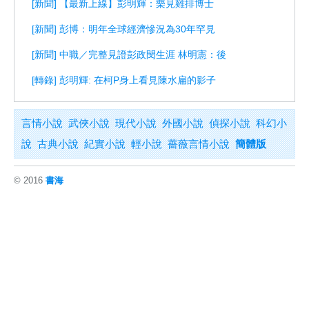
[新聞] 【最新上線】彭明輝：樂見雞排博士
[新聞] 彭博：明年全球經濟慘況為30年罕見
[新聞] 中職／完整見證彭政閔生涯 林明憲：後
[轉錄] 彭明輝: 在柯P身上看見陳水扁的影子
言情小說
武俠小說
現代小說
外國小說
偵探小說
科幻小
說
古典小說
紀實小說
輕小說
薔薇言情小說
簡體版
© 2016
書海