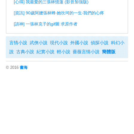
[心得] 我最愛的三張林憶蓮 (影音加強版)
[資訊] 90歲阿嬤張林蜂‧她坎坷的一生‧我們的心疼
[請神] 一張林克子的gif圖 求原作者
言情小說
武俠小說
現代小說
外國小說
偵探小說
科幻小
說
古典小說
紀實小說
輕小說
薔薇言情小說
簡體版
© 2016
書海