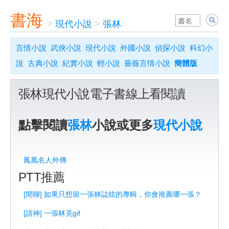
書海
>
現代小說
>
張林
言情小說
武俠小說
現代小說
外國小說
偵探小說
科幻小
說
古典小說
紀實小說
輕小說
薔薇言情小說
簡體版
張林現代小說電子書線上看閱讀
點擊閱讀
張林
小說或更多
現代小說
鳳凰名人外傳
PTT推薦
[閒聊] 如果只想留一張林誌炫的專輯，你會推薦哪一張？
[請神] 一張林克gif