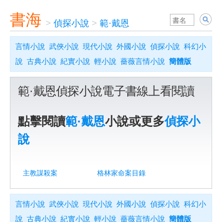
書海
>
偵探小說
>
範·戴恩
言情小說
武俠小說
現代小說
外國小說
偵探小說
科幻小
說
古典小說
紀實小說
輕小說
薔薇言情小說
簡體版
範·戴恩偵探小說電子書線上看閱讀
點擊閱讀
範·戴恩
小說或更多
偵探小
說
主教謀殺案
格林家命案目錄
言情小說
武俠小說
現代小說
外國小說
偵探小說
科幻小
說
古典小說
紀實小說
輕小說
薔薇言情小說
簡體版